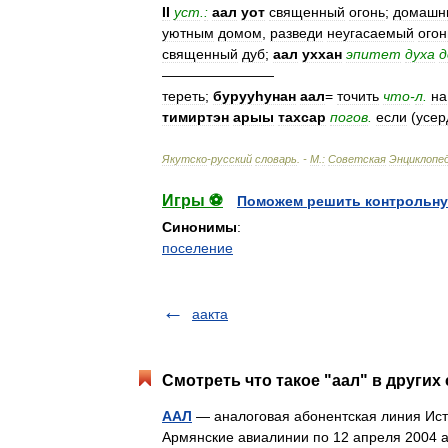
II
уст
.
:
аал
уот
священный
огонь
;
домашн
уютным
домом
,
разведи
неугасаемый
огон
священный
дуб
;
аал
уххан
эпитет
духа
д
————————
тереть
;
бурууһунан
аал
=
точить
что
-
л
.
на
тимиртэн
арыы
тахсар
погов
.
если
(
усер
Якутско
-
русский
словарь
. -
М
.
:
Советская
Энциклопе
Игры ⚽
Поможем решить контрольну
Синонимы
:
поселение
аакта
Смотреть что такое "аал" в других
ААЛ
— аналоговая абонентская линия Источни
Армянские авиалинии по 12 апреля 2004