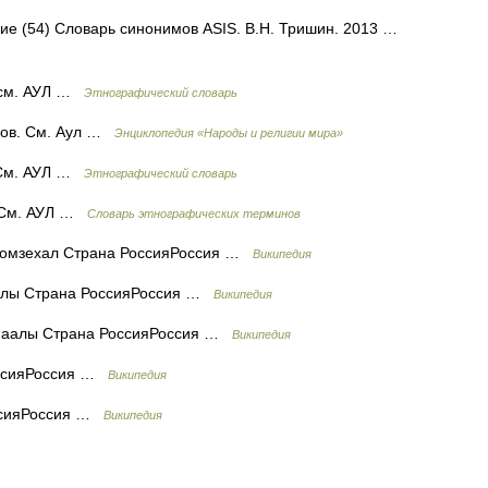
ние (54) Словарь синонимов ASIS. В.Н. Тришин. 2013 …
. см. АУЛ …
Этнографический словарь
иков. См. Аул …
Энциклопедия «Народы и религии мира»
. См. АУЛ …
Этнографический словарь
. См. АУЛ …
Словарь этнографических терминов
Томзехал Страна РоссияРоссия …
Википедия
алы Страна РоссияРоссия …
Википедия
 аалы Страна РоссияРоссия …
Википедия
оссияРоссия …
Википедия
ссияРоссия …
Википедия