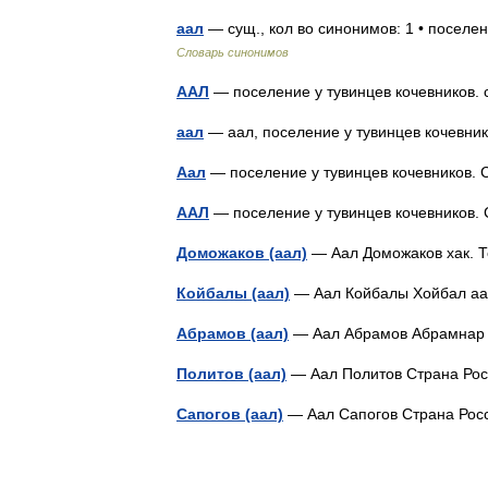
аал
— сущ., кол во синонимов: 1 • поселе
Словарь синонимов
ААЛ
— поселение у тувинцев кочевников
аал
— аал, поселение у тувинцев кочевн
Аал
— поселение у тувинцев кочевников
ААЛ
— поселение у тувинцев кочевников
Доможаков (аал)
— Аал Доможаков хак. 
Койбалы (аал)
— Аал Койбалы Хойбал а
Абрамов (аал)
— Аал Абрамов Абрамнар
Политов (аал)
— Аал Политов Страна Р
Сапогов (аал)
— Аал Сапогов Страна Ро