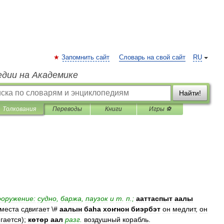
Запомнить сайт
Словарь на свой сайт
RU
едии на Академике
Найти!
Толкования
Переводы
Книги
Игры ⚽
ооружение:
судно
,
баржа
,
паузок
и
т
.
п
.;
ааттаспыт
аалы
места
сдвигает
\#
аалын
баһа
хоҥнон
биэрбэт
он
медлит
,
он
гается
);
көтөр
аал
разг
.
воздушный
корабль
.