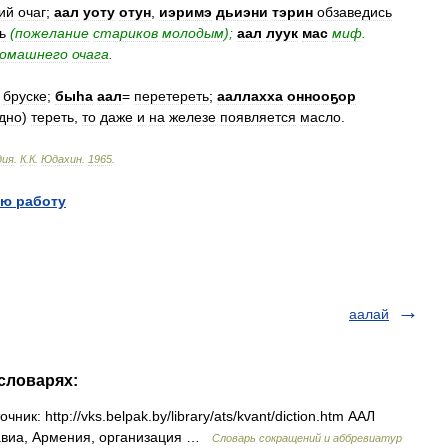
ий
очаг
;
аал
уоту
отун
,
иэримэ
дьиэни
тэрин
обзаведись
ь
(
пожелание
стариков
молодым
);
аал
луук
мас
миф
.
омашнего
очага
.
бруске
;
быһа
аал
=
перетереть
;
ааллахха
оннооҕор
дно
)
тереть
,
то
даже
и
на
железе
появляется
масло
.
дия
.
К
.
К
.
Юдахин
.
1965
.
ю работу
аалай
 словарях:
к: http://vks.belpak.by/library/ats/kvant/diction.htm ААЛ
 авиа, Армения, организация …
Словарь сокращений и аббревиатур