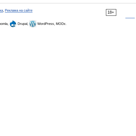
ка
,
Реклама на сайте
18+
omla,
Drupal,
WordPress, MODx.