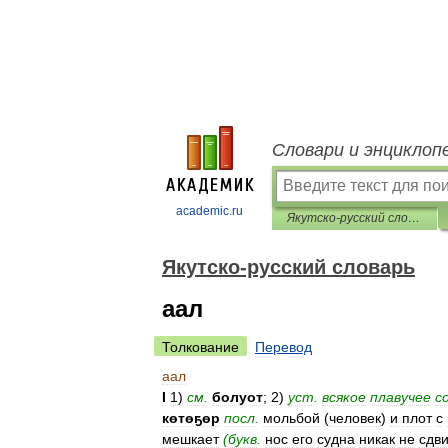
Словари и энциклоп
academic.ru
Якутско-русский словарь
Якутско-русский словарь
аал
Толкование
Перевод
аал
I
1
)
см
.
болуот
;
2
)
уст
.
всякое
плавучее
с
көтөҕөр
посл
.
мольбой
(
человек
)
и
плот
с
мешкает
(
букв
.
нос
его
судна
никак
не
сдви